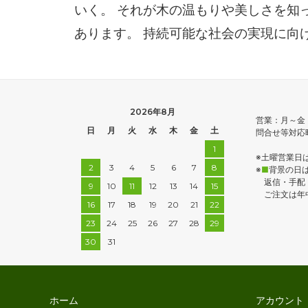
いく。 それが木の温もりや美しさを知
あります。 持続可能な社会の実現に向
2026年8月
営業：月～金
日
月
火
水
木
金
土
問合せ等対応時
1
※土曜営業日
2
3
4
5
6
7
8
※
■
背景の日
返信・手配・
9
10
11
12
13
14
15
ご注文は年中
16
17
18
19
20
21
22
23
24
25
26
27
28
29
30
31
ホーム
アカウント