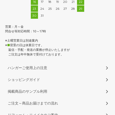
16
17
18
19
20
21
22
23
24
25
26
27
28
29
30
31
営業：月～金
問合せ等対応時間：10～17時
※土曜営業日は別途案内
※
■
背景の日は休業日です。
返信・手配・発送の業務が停止いたしますが
ご注文は年中無休で受付けております。
ハンガーご使用上の注意
ショッピングガイド
掲載商品のサンプル利用
ご注文～商品お届けまでの流れ
リフォーム・リメイクのご案内